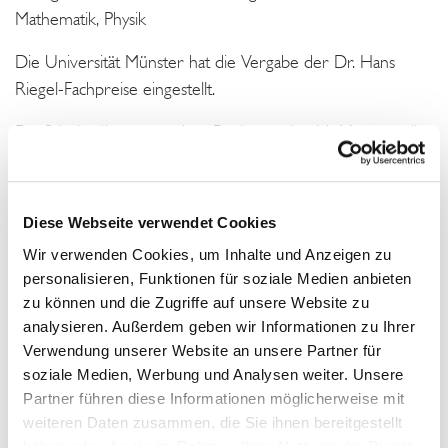
Mathematik, Physik
Die Universität Münster hat die Vergabe der Dr. Hans
Riegel-Fachpreise eingestellt.
Für Schüler*innen aus dem Regierungsbezirk Münster gibt
es insofern keine Möglichkeit mehr, ihre Facharbeit einer
universitären Jury vorzustellen und ein Preisgeld zu
erhalten.
Diese Webseite verwendet Cookies
Wir verwenden Cookies, um Inhalte und Anzeigen zu
Kontakt
personalisieren, Funktionen für soziale Medien anbieten
zu können und die Zugriffe auf unsere Website zu
analysieren. Außerdem geben wir Informationen zu Ihrer
Universität Münster
Verwendung unserer Website an unsere Partner für
soziale Medien, Werbung und Analysen weiter. Unsere
48143 Münster
Partner führen diese Informationen möglicherweise mit
weiteren Daten zusammen, die Sie ihnen bereitgestellt
haben oder die sie im Rahmen Ihrer Nutzung der Dienste