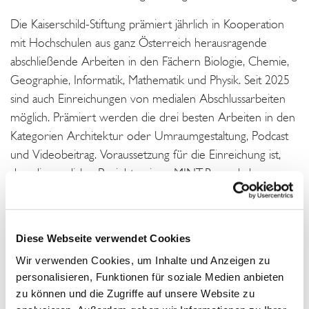
Die Kaiserschild-Stiftung prämiert jährlich in Kooperation
mit Hochschulen aus ganz Österreich herausragende
abschließende Arbeiten in den Fächern Biologie, Chemie,
Geographie, Informatik, Mathematik und Physik. Seit 2025
sind auch Einreichungen von medialen Abschlussarbeiten
möglich. Prämiert werden die drei besten Arbeiten in den
Kategorien Architektur oder Umraumgestaltung, Podcast
und Videobeitrag. Voraussetzung für die Einreichung ist,
dass die medialen Projekte einen MINT-Bezug haben.
Die Preisträgerinnen und Preisträger der Dr. Hans Riegel-
Fachpreise erhalten Preisgelder zwischen 200 Euro und
Diese Webseite verwendet Cookies
600 Euro und haben die Chance, an einem umfangreichen
Alumni-Programm teilzunehmen. Darüber hinaus wird
Wir verwenden Cookies, um Inhalte und Anzeigen zu
personalisieren, Funktionen für soziale Medien anbieten
auch das Engagement der Schulen der Erstplatzierten mit
zu können und die Zugriffe auf unsere Website zu
einem Sachpreis im Wert von 250 Euro gewürdigt.