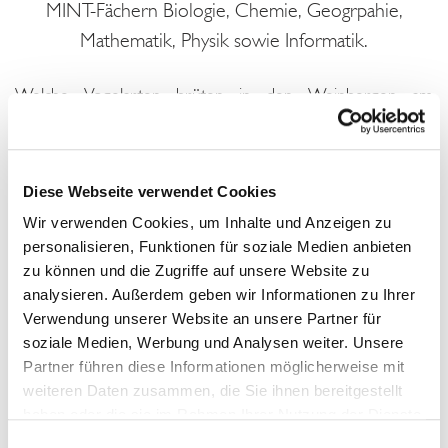
MINT-Fächern Biologie, Chemie, Geogrpahie,
Mathematik, Physik sowie Informatik.
Welche Vogelarten brüten in den Weinbergen am
Drachenfels? Wertet die rheinische Apfelroute den
Tourismus in der Region auf? Wie lassen sich
Computerviren bekämpfen? Solche Fragen untersuchten
Schülerinnen und Schüler aus der Region in ihren
Diese Webseite verwendet Cookies
Facharbeiten. Die besten wurden nun im Festsaal des
Universitätshauptgebäudes im Rahmen einer feierlichen
Wir verwenden Cookies, um Inhalte und Anzeigen zu
Veranstaltung mit den Dr. Hans Riegel-Fachpreisen
personalisieren, Funktionen für soziale Medien anbieten
ausgezeichnet.
zu können und die Zugriffe auf unsere Website zu
analysieren. Außerdem geben wir Informationen zu Ihrer
Die Universität Bonn hat zusammen mit der Dr. Hans
Riegel-Stiftung die Dr. Hans Riegel-Fachpreise ins Leben
Verwendung unserer Website an unsere Partner für
gerufen, die nun zum 13. Mal verliehen wurden. „Den
soziale Medien, Werbung und Analysen weiter. Unsere
erfolgreichen Schülerinnen und Schülern gratuliere ich
Partner führen diese Informationen möglicherweise mit
ganz herzlich im Namen der Universität“, sagte die
weiteren Daten zusammen, die Sie ihnen bereitgestellt
Prorektorin für Informationstechnologie und
haben oder die sie im Rahmen Ihrer Nutzung der Dienste
Wissenstransfer Prof. Dr. Maren Bennewitz. „Seit vielen
Jahren engagiert sich die Universität Bonn erfolgreich
gesammelt haben.
Einwilligungsauswahl