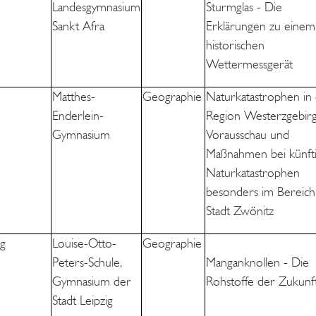
Landesgymnasium
Sturmglas - Die
Sankt Afra
Erklärungen zu einem
historischen
Wettermessgerät
Matthes-
Geographie
Naturkatastrophen in
Enderlein-
Region Westerzgebirg
Gymnasium
Vorausschau und
Maßnahmen bei künft
Naturkatastrophen
besonders im Bereich
Stadt Zwönitz
g
Louise-Otto-
Geographie
Peters-Schule,
Manganknollen - Die
Gymnasium der
Rohstoffe der Zukunf
Stadt Leipzig