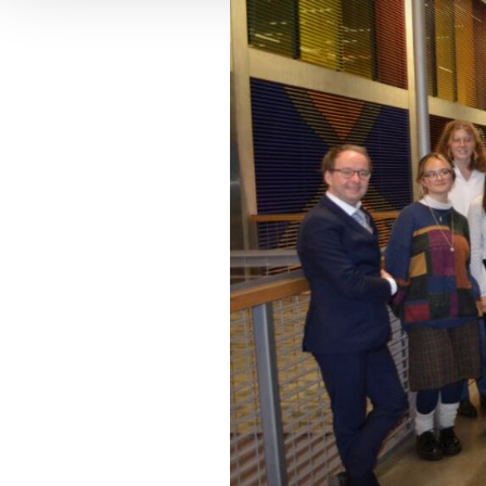
können Sie auf der Websi
unter
https://www.datap
zertifizierten Unternehmen
Daten durch US-Behörden 
Überwachungszwecken ver
hiergegen ausreichende Re
Indem Sie auf 'Alle Cookies
Verwendung von Cookies u
unsere Partner ein, einsch
in die USA.
Wenn Sie auf "Nur notwend
Übermittlung an Dritte oder
Cookie-Einstellungen jeder
Informationen über die Ver
unserer
Datenschutzerkl