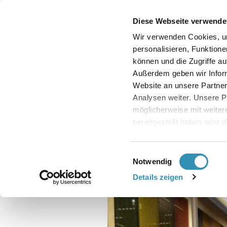
Diese Webseite verwende
Wir verwenden Cookies, u
Aktuell und an
personalisieren, Funktione
können und die Zugriffe au
Sachsen erhalten D
Außerdem geben wir Infor
Website an unsere Partner
Analysen weiter. Unsere P
möglicherweise mit weite
bereitgestellt haben oder 
Wie wirkt sich der Braun
Dienste gesammelt haben
Bitte beachten Sie: Einige
Vorsorge sollte die Erzgebir
Einwilligungsauswahl
in den USA. Die Europäis
Notwendig
einen Angemessenheitsbesc
Details zeigen
Datenschutzniveau für Da
Privacy Framework (DPF) 
bescheinigt. Sowohl die Li
auch weitere Information