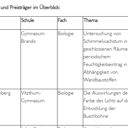
 und Preisträger im Überblick:
Schule
Fach
Thema
Gymnasium
Biologie
Untersuchung von
Brandis
Schimmelwachstum in
geschlossenen Räume
periodischem
Feuchtigkeitseintrag in
Abhängigkeit von
Wandbaustoffen
nberg
Vitzthum-
Biologie
Die Auswirkungen de
Gymnasium
Farbe des Lichts auf d
Entwicklung der
Buschbohne