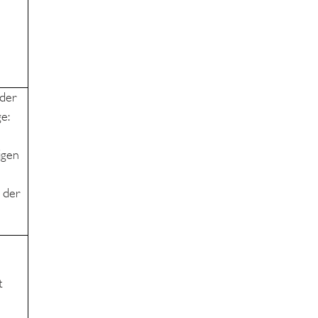
 der
e:
igen
 der
t