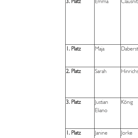
3. Platz
Emma
Clausni
1. Platz
Maja
Daberst
2. Platz
Sarah
Hinrich
3. Platz
Justian
König
Eliano
1. Platz
Janine
Jorke