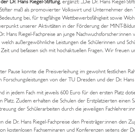
der Dr. Hans Riegel-Stiftung
, ergänzt: „Die Dr. Hans Riegel-Stif
Stifter maß als promovierter Volkswirt und Unternehmer den 
edeutung bei, für tragfähige Wettbewerbsfähigkeit sowie Wohl
hwerpunkt unserer Aktivitäten in der Förderung der MINT-Bildun
r. Hans Riegel-Fachpreise an junge Nachwuchsforscher:innen ve
 welch außergewöhnliche Leistungen die Schülerinnen und Schül
eit und befassen sich mit hochaktuellen Fragen. Wir freuen u
er Pause konnte die Preisverleihung im gewohnt festlichen Ra
Forschungsleistungen von der TU Dresden und der Dr. Hans Ri
ind in jedem Fach mit jeweils 600 Euro für den ersten Platz dot
en Platz. Zudem erhalten die Schulen der Erstplatzierten einen
reuung der Schülerarbeiten durch die jeweiligen Fachlehrer:in
 die Dr. Hans Riegel-Fachpreise den Preisträger:innen den Zu
n kostenlosen Fachseminaren und Konferenzen seitens der Dr. 