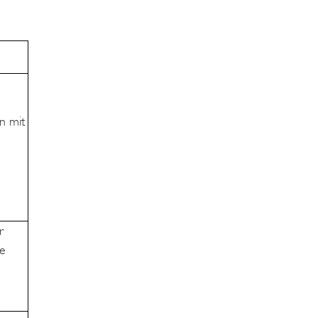
n mit
r
ie