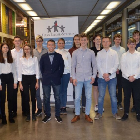
te des Handelsministeriums der USA
rivacyframework.gov
. Bei nicht-
 besteht weiterhin das Risiko, dass Ihre
zu Kontroll- und
arbeitet werden könnten, ohne dass
chtsmittel zur Verfügung stehen.
 zulassen' klicken, willigen Sie der
nd der Datenverarbeitung durch
ließlich möglicher Datenübermittlungen
ige Cookies" klicken, findet keine
 in die USA statt. Sie können Ihre
zeit im Footer ändern. Weitere
wendung Ihrer Daten finden Sie in
ärung