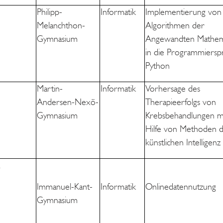
Philipp-
Informatik
Implementierung von
Melanchthon-
Algorithmen der
Gymnasium
Angewandten Mathem
in die Programmiersp
Python
Martin-
Informatik
Vorhersage des
Andersen-Nexö-
Therapieerfolgs von
Gymnasium
Krebsbehandlungen m
Hilfe von Methoden 
künstlichen Intelligenz
Immanuel-Kant-
Informatik
Onlinedatennutzung
Gymnasium