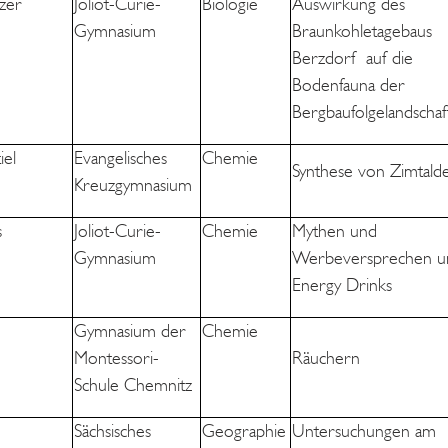
tzer
Joliot-Curie-
Biologie
Auswirkung des
Gymnasium
Braunkohletagebaus
Berzdorf auf die
Bodenfauna der
Bergbaufolgelandschaf
iel
Evangelisches
Chemie
Synthese von Zimtald
Kreuzgymnasium
s
Joliot-Curie-
Chemie
Mythen und
Gymnasium
Werbeversprechen 
Energy Drinks
Gymnasium der
Chemie
Montessori-
Räuchern
Schule Chemnitz
Sächsisches
Geographie
Untersuchungen am