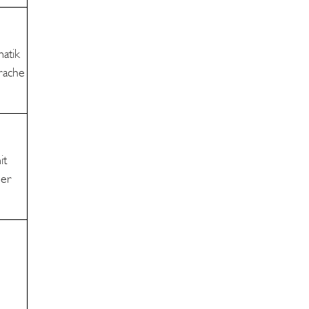
atik
rache
it
der